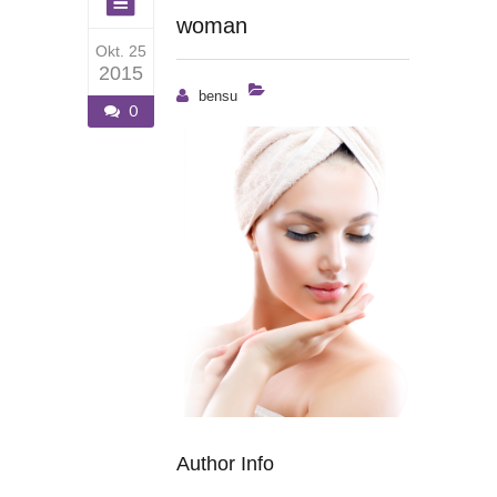
woman
Okt. 25
2015
bensu
0
Author Info